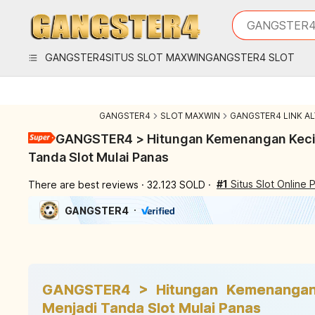
iphones 16
What are you
GANGSTER4
torras phone
samsung not
GANGSTER4
SITUS SLOT MAXWIN
GANGSTER4 SLOT
iphones 15 p
GANGSTER4
SLOT MAXWIN
GANGSTER4 LINK AL
GANGSTER4 > Hitungan Kemenangan Kecil Berturut Turut Menjadi
Tanda Slot Mulai Panas
#1
Situs Slot Online 
There are best reviews
32.123 SOLD
GANGSTER4

Previous slide
Next slide
GANGSTER4 > Hitungan Kemenangan K
Menjadi Tanda Slot Mulai Panas