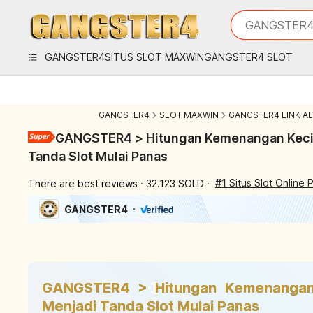
iphones 16
What are you
GANGSTER4
torras phone
samsung not
GANGSTER4
SITUS SLOT MAXWIN
GANGSTER4 SLOT
iphones 15 p
GANGSTER4
SLOT MAXWIN
GANGSTER4 LINK AL
GANGSTER4 > Hitungan Kemenangan Kecil Berturut Turut Menjadi
Tanda Slot Mulai Panas
#1
Situs Slot Online 
There are best reviews
32.123 SOLD
GANGSTER4

Previous slide
Next slide
GANGSTER4 > Hitungan Kemenangan K
Menjadi Tanda Slot Mulai Panas