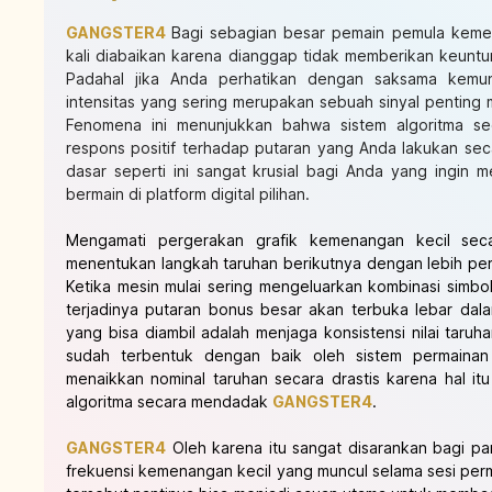
GANGSTER4
Bagi sebagian besar pemain pemula kemen
kali diabaikan karena dianggap tidak memberikan keuntu
Padahal jika Anda perhatikan dengan saksama kemu
intensitas yang sering merupakan sebuah sinyal penting 
Fenomena ini menunjukkan bahwa sistem algoritma se
respons positif terhadap putaran yang Anda lakukan sec
dasar seperti ini sangat krusial bagi Anda yang ingin m
bermain di platform digital pilihan.
Mengamati pergerakan grafik kemenangan kecil sec
menentukan langkah taruhan berikutnya dengan lebih perc
Ketika mesin mulai sering mengeluarkan kombinasi simbol
terjadinya putaran bonus besar akan terbuka lebar dal
yang bisa diambil adalah menjaga konsistensi nilai taruh
sudah terbentuk dengan baik oleh sistem permainan 
menaikkan nominal taruhan secara drastis karena hal it
algoritma secara mendadak
GANGSTER4
.
GANGSTER4
Oleh karena itu sangat disarankan bagi pa
frekuensi kemenangan kecil yang muncul selama sesi per