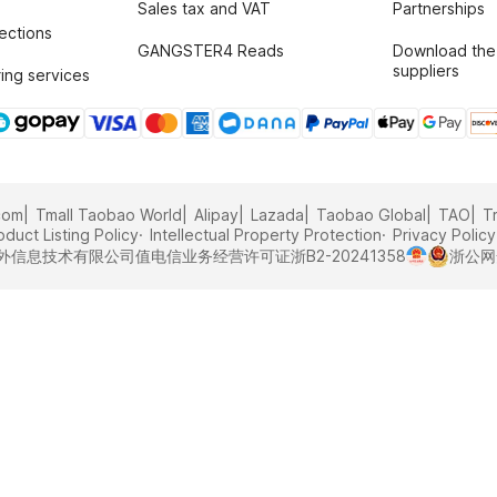
Sales tax and VAT
Partnerships
tections
GANGSTER4 Reads
Download the
suppliers
ing services
com
Tmall Taobao World
Alipay
Lazada
Taobao Global
TAO
T
oduct Listing Policy
Intellectual Property Protection
Privacy Policy
巴巴外信息技术有限公司
值电信业务经营许可证浙B2-20241358
浙公网安