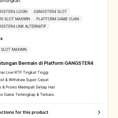
untungkan.
GSTER4 LOGIN
GANGSTER4 SLOT
US SLOT MAXWIN
PLATFORM GAME CUAN
GSTER4 LINK ALTERNATIF
us
 SLOT MAXWIN
tungan Bermain di Platform GANGSTER4
an Live RTP Tingkat Tinggi
sit & Withdraw Super Cepat
s & Promo Melimpah Setiap Hari
ksi Game Terlengkap & Terbaru
ections for this product