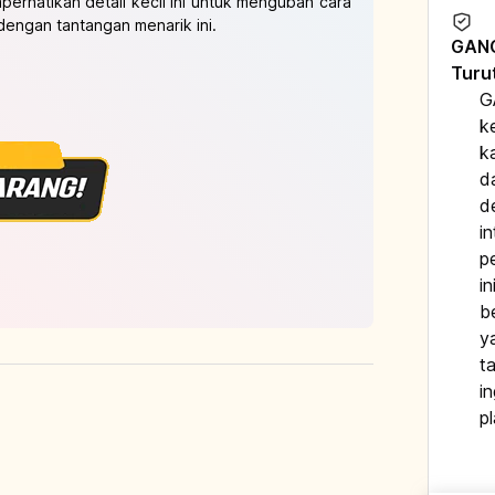
perhatikan detail kecil ini untuk mengubah cara
engan tantangan menarik ini.
GANG
Turu
G
k
k
d
d
i
p
i
b
y
t
i
pl