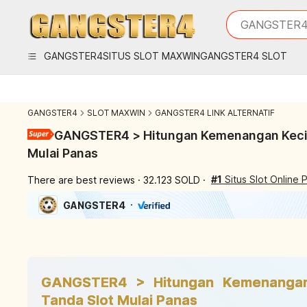
iphones 16
What are you
GANGSTER4
torras phone
samsung not
GANGSTER4
SITUS SLOT MAXWIN
GANGSTER4 SLOT
iphones 15 p
GANGSTER4
SLOT MAXWIN
GANGSTER4 LINK ALTERNATIF
GANGSTER4 > Hitungan Kemenangan Kecil Berturut Turut Menjadi Tanda Slot
Mulai Panas
#1
Situs Slot Online 
There are best reviews
32.123 SOLD
GANGSTER4

Previous slide
Next slide
GANGSTER4 > Hitungan Kemenangan 
Tanda Slot Mulai Panas