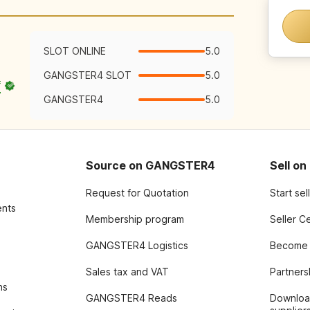
SLOT ONLINE
5.0
GANGSTER4 SLOT
5.0
f
GANGSTER4
5.0
Source on GANGSTER4
Sell o
Request for Quotation
Start sel
ents
Membership program
Seller Ce
GANGSTER4 Logistics
Become a
Sales tax and VAT
Partners
ns
GANGSTER4 Reads
Downloa