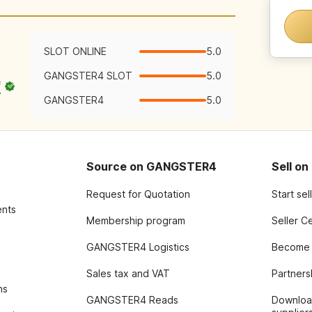
SLOT ONLINE
5.0
GANGSTER4 SLOT
5.0
f
GANGSTER4
5.0
Source on GANGSTER4
Sell o
Request for Quotation
Start sel
ents
Membership program
Seller Ce
GANGSTER4 Logistics
Become a
Sales tax and VAT
Partners
ns
GANGSTER4 Reads
Downloa