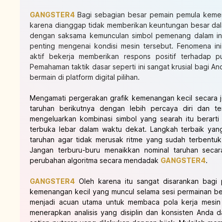
GANGSTER4
Bagi sebagian besar pemain pemula kemena
karena dianggap tidak memberikan keuntungan besar dala
dengan saksama kemunculan simbol pemenang dalam int
penting mengenai kondisi mesin tersebut. Fenomena in
aktif bekerja memberikan respons positif terhadap p
Pemahaman taktik dasar seperti ini sangat krusial bagi An
bermain di platform digital pilihan.
Mengamati pergerakan grafik kemenangan kecil secara 
taruhan berikutnya dengan lebih percaya diri dan te
mengeluarkan kombinasi simbol yang searah itu berarti
terbuka lebar dalam waktu dekat. Langkah terbaik yang 
taruhan agar tidak merusak ritme yang sudah terbentuk
Jangan terburu-buru menaikkan nominal taruhan secara
perubahan algoritma secara mendadak
GANGSTER4
.
GANGSTER4
Oleh karena itu sangat disarankan bagi 
kemenangan kecil yang muncul selama sesi permainan ber
menjadi acuan utama untuk membaca pola kerja mesin
menerapkan analisis yang disiplin dan konsisten Anda 