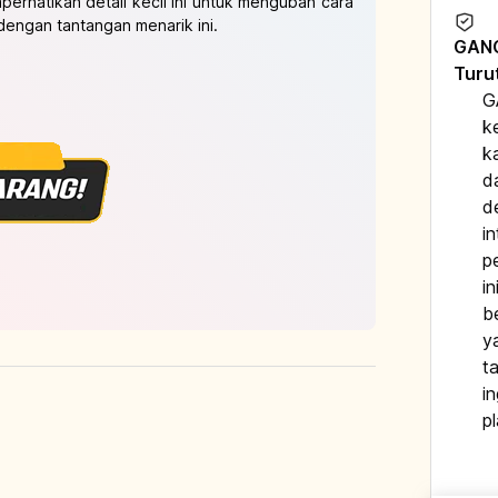
perhatikan detail kecil ini untuk mengubah cara
engan tantangan menarik ini.
GANG
Turu
G
k
k
d
d
i
p
i
b
y
t
i
pl