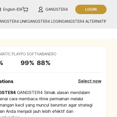
English-IDR
GANGSTER4
LOGIN
ANGSTER4 LINK
GANGSTER4 LOGIN
GANGSTER4 ALTERNATIF
MATIC PLAY
PG SOFT
HABANERO
%
99%
88%
Select now
ations
GSTER4
GANGSTER4 Simak ulasan mendalam
enai cara membaca ritme permainan melalui
angan kecil yang muncul beruntun agar strategi
in Anda menjadi jauh lebih efektif dan