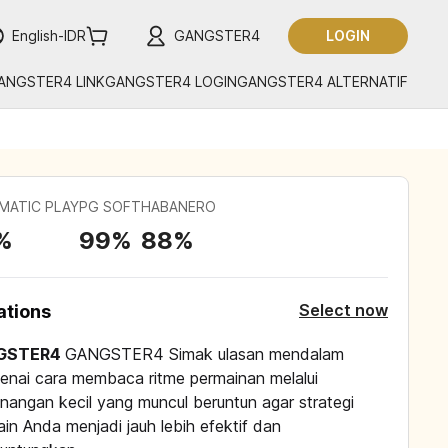
English-IDR
GANGSTER4
LOGIN
ANGSTER4 LINK
GANGSTER4 LOGIN
GANGSTER4 ALTERNATIF
MATIC PLAY
PG SOFT
HABANERO
%
99%
88%
Select now
ations
GSTER4
GANGSTER4 Simak ulasan mendalam
enai cara membaca ritme permainan melalui
angan kecil yang muncul beruntun agar strategi
in Anda menjadi jauh lebih efektif dan