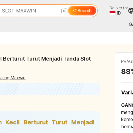
Deliver to:
 looking for?
 SLOT MAXWIN
Search
ID
 case
e 20 5g cover
G
ro max
PRAG
88
Paling Maxwin
Vari
GAN
meng
kemen
Kecil Berturut Turut Menjadi
berma