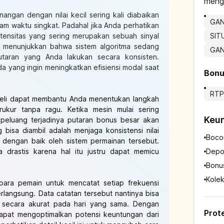
meng
ngan dengan nilai kecil sering kali diabaikan
GAN
m waktu singkat. Padahal jika Anda perhatikan
ensitas yang sering merupakan sebuah sinyal
SIT
i menunjukkan bahwa sistem algoritma sedang
GAN
utaran yang Anda lakukan secara konsisten.
da yang ingin meningkatkan efisiensi modal saat
Bon
RTP
jeli dapat membantu Anda menentukan langkah
rukur tanpa ragu. Ketika mesin mulai sering
Keun
 peluang terjadinya putaran bonus besar akan
bisa diambil adalah menjaga konsistensi nilai
Bocor
 dengan baik oleh sistem permainan tersebut.
 drastis karena hal itu justru dapat memicu
Depo
Bonu
Kole
para pemain untuk mencatat setiap frekuensi
langsung. Data catatan tersebut nantinya bisa
 secara akurat pada hari yang sama. Dengan
Prot
dapat mengoptimalkan potensi keuntungan dari