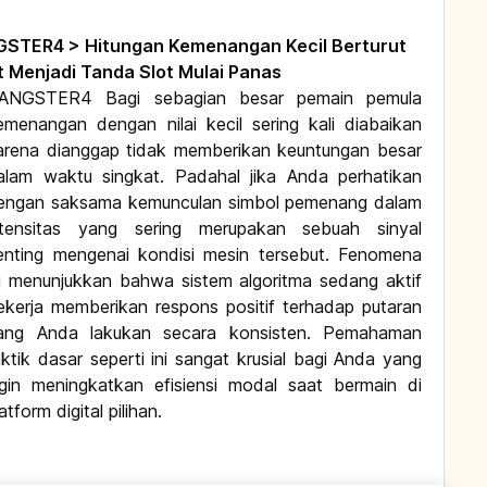
STER4 > Hitungan Kemenangan Kecil Berturut
t Menjadi Tanda Slot Mulai Panas
ANGSTER4
Bagi sebagian besar pemain pemula
emenangan dengan nilai kecil sering kali diabaikan
arena dianggap tidak memberikan keuntungan besar
alam waktu singkat. Padahal jika Anda perhatikan
engan saksama kemunculan simbol pemenang dalam
ntensitas yang sering merupakan sebuah sinyal
enting mengenai kondisi mesin tersebut. Fenomena
ni menunjukkan bahwa sistem algoritma sedang aktif
ekerja memberikan respons positif terhadap putaran
ang Anda lakukan secara konsisten. Pemahaman
aktik dasar seperti ini sangat krusial bagi Anda yang
ngin meningkatkan efisiensi modal saat bermain di
atform digital pilihan.