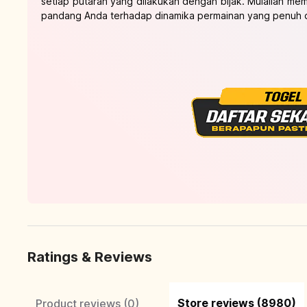
setiap putaran yang dilakukan dengan bijak. Mulailah mem
pandang Anda terhadap dinamika permainan yang penuh d
Ratings & Reviews
Store reviews (8980)
Product reviews (0)